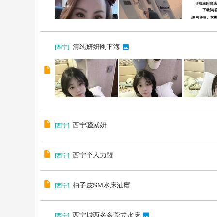
清纯妍妍刚下海
[
西宁
]
西宁骚紫妍
[
西宁
]
西宁个人力盟
[
西宁
]
柚子皮SM水床油磨
[
西宁
]
西宁城⻄多多莞式⽔床
[
西宁
]