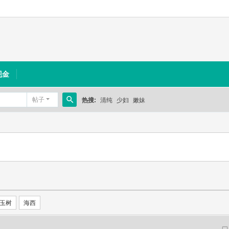
现金
帖子
热搜:
清纯
少妇
嫩妹
搜
索
玉树
海西