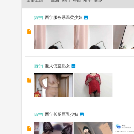
全部主题
最新
热门
热帖
精华
更多
西宁服务系温柔少妇
[
西宁
]
泄火便宜熟女
[
西宁
]
西宁长腿巨乳少妇
[
西宁
]