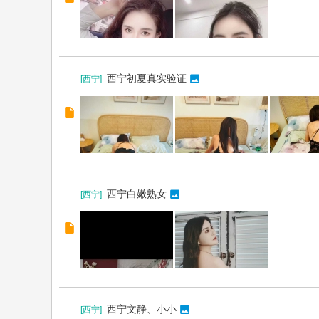
西宁初夏真实验证
[
西宁
]
西宁白嫩熟女
[
西宁
]
西宁文静、小小
[
西宁
]