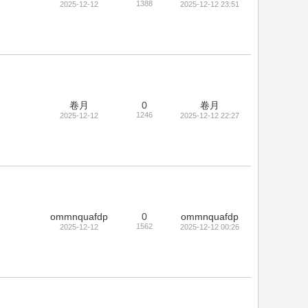
1388
2025-12-12
2025-12-12 23:51
卷月
0
卷月
1246
2025-12-12
2025-12-12 22:27
ommnquafdp
0
ommnquafdp
1562
2025-12-12
2025-12-12 00:26