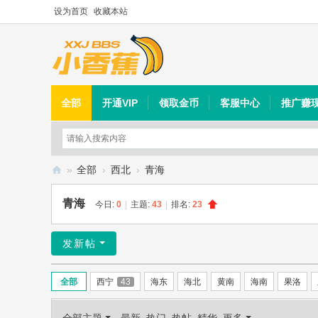
设为首页
收藏本站
全部
开通VIP
领取金币
客服中心
推广赚
»
全部
›
西北
›
青海
小
青海
今日:
0
|
主题:
43
|
排名:
23
香
蕉
发新帖
社
区
全部
西宁
43
海东
海北
黄南
海南
果洛