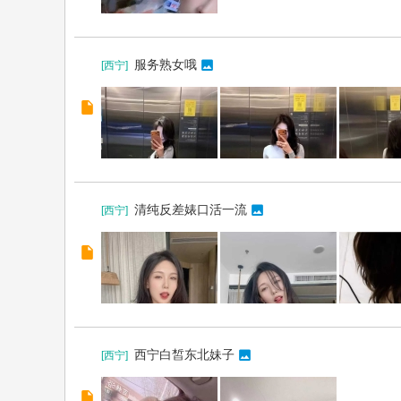
服务熟女哦
[
西宁
]
清纯反差婊口活一流
[
西宁
]
西宁白皙东北妹子
[
西宁
]