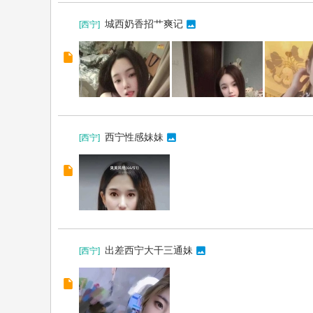
城西奶香招艹爽记
[
西宁
]
西宁性感妹妹
[
西宁
]
出差西宁大干三通妹
[
西宁
]