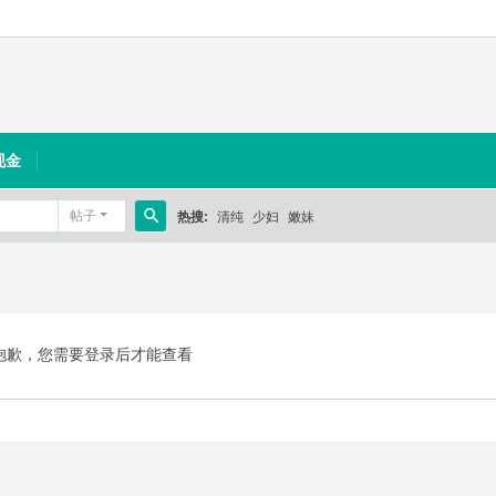
现金
帖子
热搜:
清纯
少妇
嫩妹
搜
索
抱歉，您需要登录后才能查看