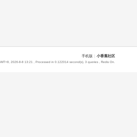
手机版
|
小香蕉社区
GMT+8, 2026-8-8 13:21
, Processed in 0.122014 second(s), 3 queries , Redis On.