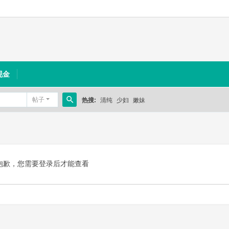
现金
帖子
热搜:
清纯
少妇
嫩妹
搜
索
抱歉，您需要登录后才能查看