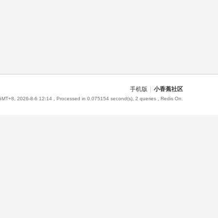
手机版
|
小香蕉社区
GMT+8, 2026-8-6 12:14
, Processed in 0.075154 second(s), 2 queries , Redis On.