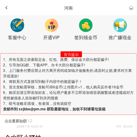
河南
客服中心
开通VIP
签到领金币
推广赚现金
官方提示
1、所有见面之前索取定金、红包、路费、保证金大部分都是骗子!
2、引导加QQ群、下载APP、办卡大部分都是骗子!
3、上门服务付费后禁止对方离开房间或加钱才做服务的,请及时止损,要求对方离
开或退款!
4、将联系方式直接写到帖子内容中的都是骗子！
5、首次发帖需审核，发帖可得6金币/上传图片+1，他人购买反作者16金币
6、购买后请立即添加好友，论坛用户量多不立即添加很容易频繁或者违规或对方
突然被很多人添加被吓到关闭搜索
7、暗号攻略非填项，有者填，没有就留空
发邮件到 xxjbbs@pm.me 获取最新地址，如收不到请看垃圾箱
Dfgdf12
点击重新加载
2026-7-8 16:31:01
4
1210