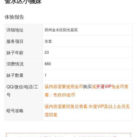
金水区小骚妹
体验报告
详细地址
郑州金水区阳光嘉苑
服务项目
全套
妹子年龄
23
消费情况
880
妹子数量
1
该内容需要使用金币
购买
或
开通VIP
免金币查
QQ/微信/电话/工
号
看：售价20金币
该内容需要回复后查看,年度VIP及以上会员无
暗号攻略
需回复