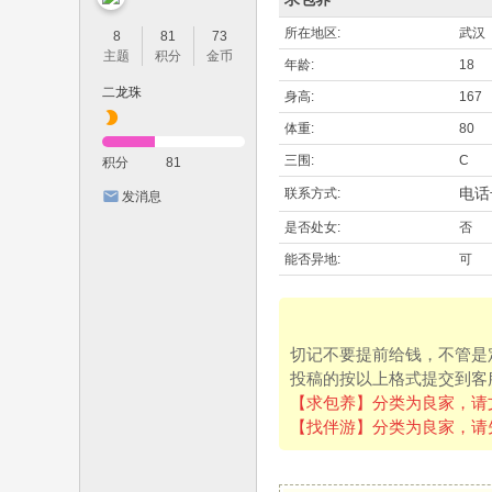
所在地区:
武汉
8
81
73
主题
积分
金币
年龄:
18
二龙珠
身高:
167
体重:
80
三围:
C
积分
81
电话
联系方式:
发消息
是否处女:
否
能否异地:
可
切记不要提前给钱，不管是
投稿的按以上格式提交到客
【求包养】分类为良家，请
【找伴游】分类为良家，请