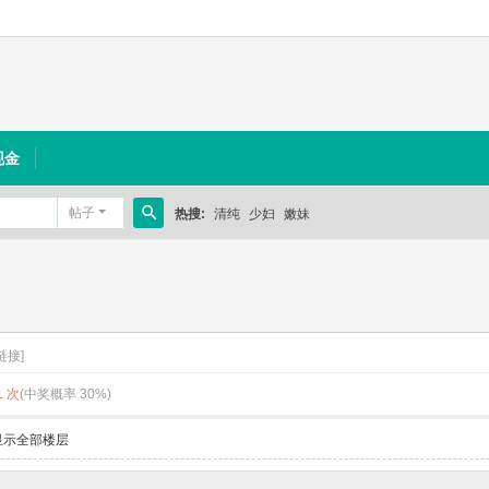
现金
帖子
热搜:
清纯
少妇
嫩妹
搜
索
链接]
 次
(中奖概率 30%)
显示全部楼层