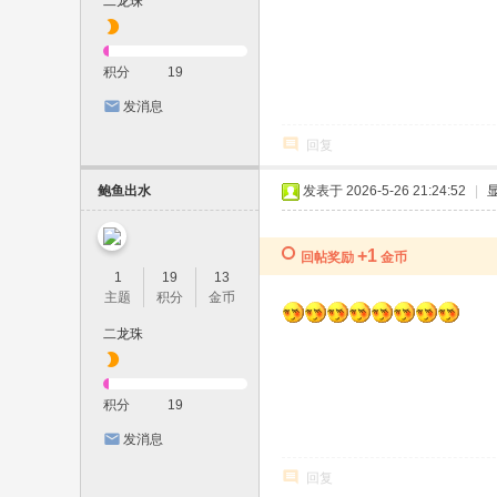
二龙珠
积分
19
发消息
回复
鲍鱼出水
发表于 2026-5-26 21:24:52
|
+1
回帖奖励
金币
1
19
13
主题
积分
金币
二龙珠
积分
19
发消息
回复