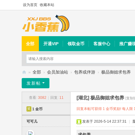
设为首页
收藏本站
全部
开通VIP
领取金币
客服中心
推广赚
»
全部
›
会员加油站
›
包养或伴游
›
极品御姐求包养
小
发新帖
香
[湖北]
极品御姐求包养
查看:
3082
|
回复:
11
蕉
[复制
社
回复本帖可获得 1 金币奖励! 每人限 1
奖
1 金币
区
可可儿
发表于 2026-5-14 22:37:31
|
求包养