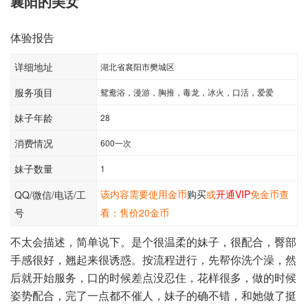
襄阳的美女
体验报告
详细地址
湖北省襄阳市樊城区
服务项目
鸳鸯浴，漫游，胸推，毒龙，冰火，口活，爱爱
妹子年龄
28
消费情况
600一次
妹子数量
1
该内容需要使用金币
购买
或
开通VIP
免金币查
QQ/微信/电话/工
号
看：售价20金币
不太会描述，简单说下。是个很温柔的妹子，很配合，臀部
手感很好，翘起来很诱惑。按流程进行，先帮你洗个澡，然
后就开始服务，口的时候差点没忍住，花样很多，做的时候
姿势配合，完了一点都不催人，妹子的确不错，和她做了挺