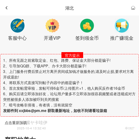
湖北
客服中心
开通VIP
签到领金币
推广赚现金
官方提示
1、所有见面之前索取定金、红包、路费、保证金大部分都是骗子!
2、引导加QQ群、下载APP、办卡大部分都是骗子!
3、上门服务付费后禁止对方离开房间或加钱才做服务的,请及时止损,要求对方离
开或退款!
4、将联系方式直接写到帖子内容中的都是骗子！
5、首次发帖需审核，发帖可得6金币/上传图片+1，他人购买反作者16金币
6、购买后请立即添加好友，论坛用户量多不立即添加很容易频繁或者违规或对方
突然被很多人添加被吓到关闭搜索
7、暗号攻略非填项，有者填，没有就留空
发邮件到 xxjbbs@pm.me 获取最新地址，如收不到请看垃圾箱
嘟嘟嘴ヤ卡哇伊
点击重新加载
2025-10-4 13:32:40
1927