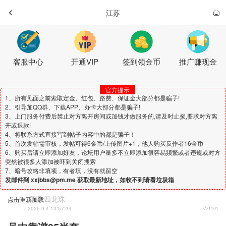
江苏
客服中心
开通VIP
签到领金币
推广赚现金
官方提示
1、所有见面之前索取定金、红包、路费、保证金大部分都是骗子!
2、引导加QQ群、下载APP、办卡大部分都是骗子!
3、上门服务付费后禁止对方离开房间或加钱才做服务的,请及时止损,要求对方离
开或退款!
4、将联系方式直接写到帖子内容中的都是骗子！
5、首次发帖需审核，发帖可得6金币/上传图片+1，他人购买反作者16金币
6、购买后请立即添加好友，论坛用户量多不立即添加很容易频繁或者违规或对方
突然被很多人添加被吓到关闭搜索
7、暗号攻略非填项，有者填，没有就留空
发邮件到 xxjbbs@pm.me 获取最新地址，如收不到请看垃圾箱
鹿祸 四龙珠
点击重新加载
2025-9-4 13:57:34
1101