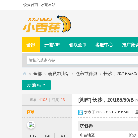
设为首页
收藏本站
全部
开通VIP
领取金币
客服中心
推广赚
»
全部
›
会员加油站
›
包养或伴游
›
长沙，20/165/50/
小
发新帖
香
[湖南]
长沙，20/165/50/B
查看:
4108
|
回复:
13
蕉
[
社
阿璃
发表于 2025-8-21 20:05:40
|
区
求包养
所在地区:
长沙
106
1046
940