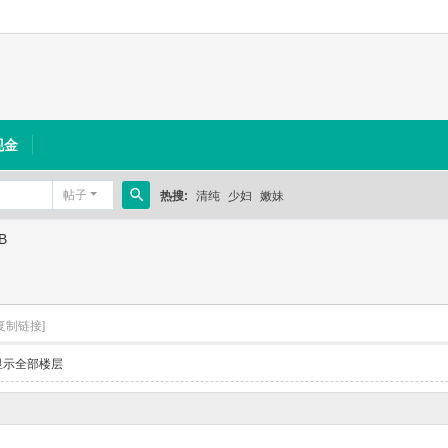
现金
帖子
热搜:
清纯
少妇
嫩妹
搜
B
索
复制链接]
显示全部楼层