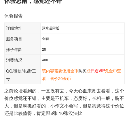
体验思雨，感觉还不错
体验报告
详细地址
渌水道附近
服务项目
全套
妹子年龄
28+
消费情况
400
该内容需要使用金币
购买
或
开通VIP
免金币查
QQ/微信/电话/工
号
看：售价20金币
之前论坛看到的，一直没有去，今天心血来潮去看看，这个
价位感觉还不错，主要是不机车，态度好，长相一般，胸不
大，但是脚挺好看的，小作文不会写，但是我觉得这个价位
还是比较值得，肯定跟8张 10张没法比