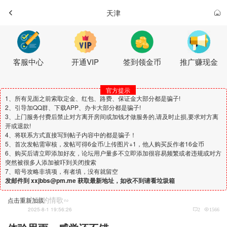
天津
客服中心
开通VIP
签到领金币
推广赚现金
官方提示
1、所有见面之前索取定金、红包、路费、保证金大部分都是骗子!
2、引导加QQ群、下载APP、办卡大部分都是骗子!
3、上门服务付费后禁止对方离开房间或加钱才做服务的,请及时止损,要求对方离
开或退款!
4、将联系方式直接写到帖子内容中的都是骗子！
5、首次发帖需审核，发帖可得6金币/上传图片+1，他人购买反作者16金币
6、购买后请立即添加好友，论坛用户量多不立即添加很容易频繁或者违规或对方
突然被很多人添加被吓到关闭搜索
7、暗号攻略非填项，有者填，没有就留空
发邮件到 xxjbbs@pm.me 获取最新地址，如收不到请看垃圾箱
心酸的情歌∽
点击重新加载
2025-8-1 19:56:26
2
1566