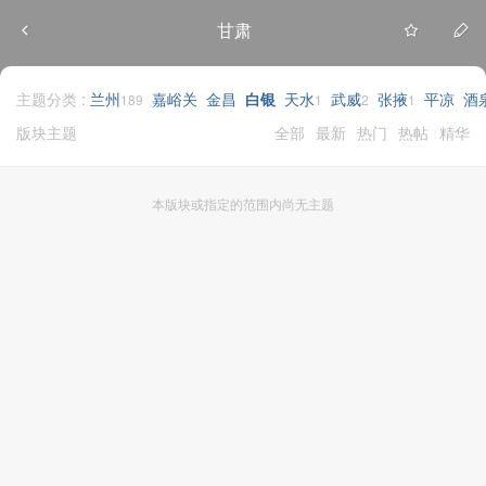
甘肃
主题分类 :
兰州
嘉峪关
金昌
白银
天水
武威
张掖
平凉
酒
189
1
2
1
版块主题
全部
最新
热门
热帖
精华
本版块或指定的范围内尚无主题