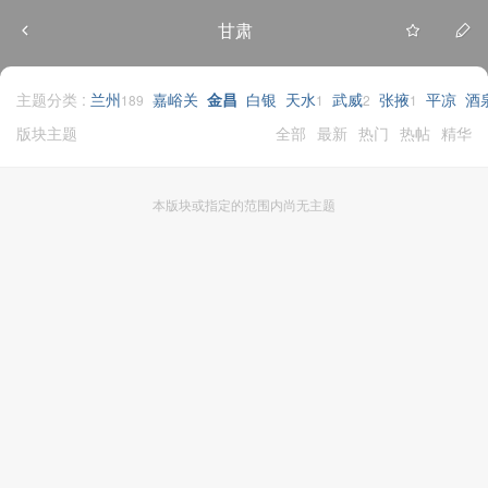
甘肃
主题分类 :
兰州
嘉峪关
金昌
白银
天水
武威
张掖
平凉
酒
189
1
2
1
版块主题
全部
最新
热门
热帖
精华
本版块或指定的范围内尚无主题