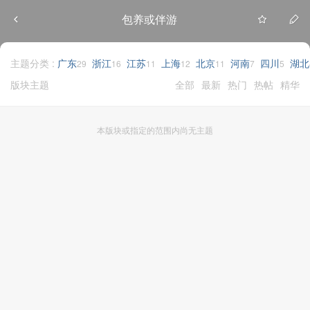
包养或伴游
主题分类 :
广东
浙江
江苏
上海
北京
河南
四川
湖北
29
16
11
12
11
7
5
版块主题
全部
最新
热门
热帖
精华
本版块或指定的范围内尚无主题