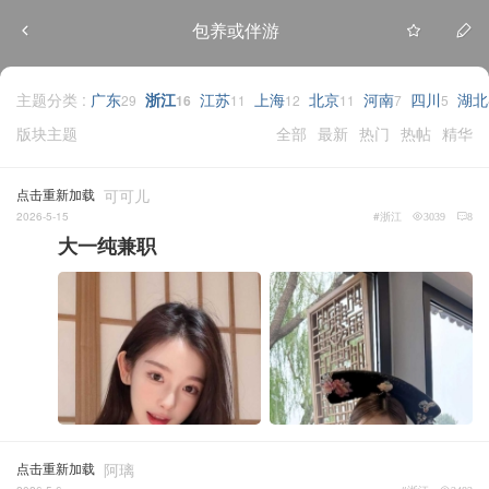
包养或伴游
主题分类 :
广东
浙江
江苏
上海
北京
河南
四川
湖北
29
16
11
12
11
7
5
版块主题
全部
最新
热门
热帖
精华
点击重新加载
可可儿
2026-5-15
#浙江
3039
8
大一纯兼职
点击重新加载
阿璃