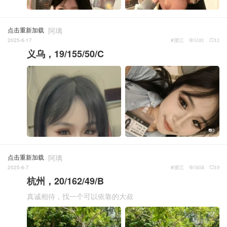
点击重新加载
阿璃
2025-6-17
#浙江
5181
12
义乌，19/155/50/C
3
点击重新加载
阿璃
2025-6-7
#浙江
5658
19
杭州，20/162/49/B
真诚相待，找一个可以依靠的大叔